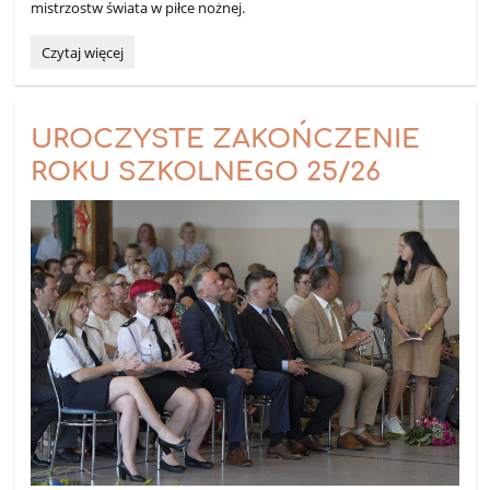
mistrzostw świata w piłce nożnej.
PÓŁKOLONIE
Czytaj więcej
LETNIE
NA
SPORTOWO
2026:
UROCZYSTE ZAKOŃCZENIE
ROKU SZKOLNEGO 25/26