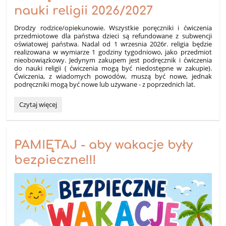
nauki religii 2026/2027
Drodzy rodzice/opiekunowie. Wszystkie poręczniki i ćwiczenia
przedmiotowe dla państwa dzieci są refundowane z subwencji
oświatowej państwa. Nadal od 1 wrzesnia 2026r. religia będzie
realizowana w wymiarze 1 godziny tygodniowo, jako przedmiot
nieobowiązkowy. Jedynym zakupem jest podręcznik i ćwiczenia
do nauki religii ( ćwiczenia mogą być niedostępne w zakupie).
Ćwiczenia, z wiadomych powodów, muszą być nowe, jednak
podręczniki mogą być nowe lub używane - z poprzednich lat.
Podręczniki
Czytaj więcej
i
ćwiczenia
do
nauki
PAMIĘTAJ - aby wakacje były
religii
bezpieczne!!!
2026/2027: