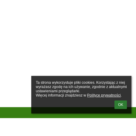
Ta strona wykorzystuje pliki cookies. Korzystając z niej 
wyrażasz zgodę na ich używanie, zgodnie z aktualnymi 
ustawieniami przeglądarki.

Więcej informacji znajdziesz w 
Polityce prywatności
.
OK
Linki