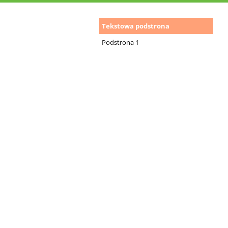
Telefony
Tekstowa podstrona
zaufania/ws
Podstrona 1
dla
rodziców