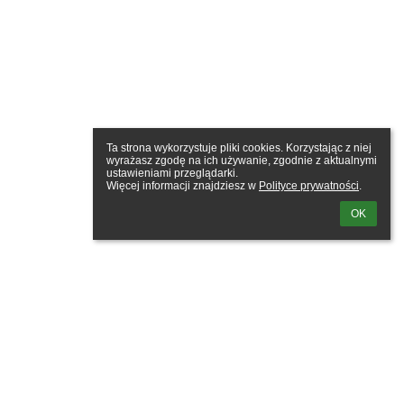
Ta strona wykorzystuje pliki cookies. Korzystając z niej 
wyrażasz zgodę na ich używanie, zgodnie z aktualnymi 
ustawieniami przeglądarki.

Więcej informacji znajdziesz w 
Polityce prywatności
.
OK
owanie
tkownika: