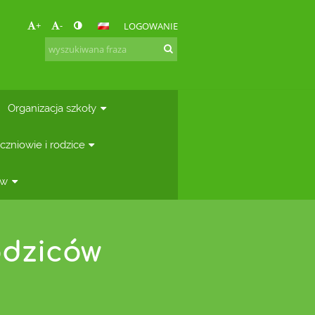
+
-
LOGOWANIE
Organizacja szkoły
czniowie i rodzice
ów
odziców