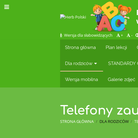
Wersja dla słabowidzących
+
-
Strona główna
Plan lekcji
Dla rodziców
STANDARDY 
Wersja mobilna
Galerie zdjęć
Telefony za
STRONA GŁÓWNA
/
DLA RODZICÓW
/
T