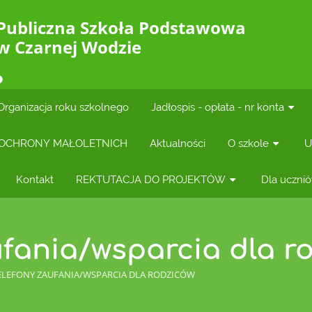
Publiczna Szkoła Podstawowa
w Czarnej Wodzie
Organizacja roku szkolnego
Jadłospis - opłata - nr konta
OCHRONY MAŁOLETNICH
Aktualności
O szkole
U
Kontakt
REKTUTACJA DO PROJEKTÓW
Dla uczni
ufania/wsparcia dla r
ELEFONY ZAUFANIA/WSPARCIA DLA RODZICÓW