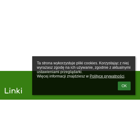
Ta strona wykorzystuje pliki cookies. Korzystając z niej 
wyrażasz zgodę na ich używanie, zgodnie z aktualnymi 
ustawieniami przeglądarki.

Więcej informacji znajdziesz w 
Polityce prywatności
.
OK
Linki
Webmaster
Wsparcie techniczne
Deklaracja dostępności
Informacje prawne