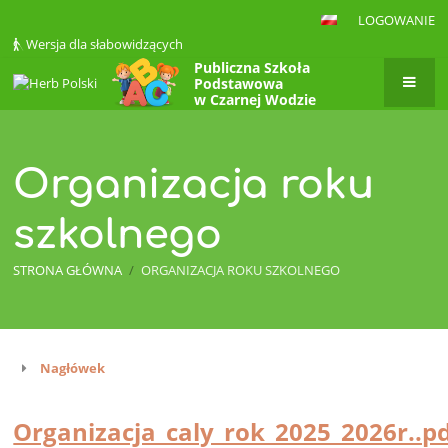
LOGOWANIE
Wersja dla słabowidzących
Publiczna Szkoła
Podstawowa
w Czarnej Wodzie
Organizacja roku
szkolnego
STRONA GŁÓWNA
/
ORGANIZACJA ROKU SZKOLNEGO
Nagłówek
Organizacja
roku
Organizacja_caly_rok_2025_2026r..p
szkolnego