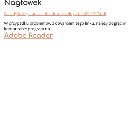
Nagłówek
z
obiadów
Zasady korzystania z obiadów szkolnych _1.09.2017.pdf
W przypadku problemów z otwarciem tego linku, należy dograć w
komputerze program np.
Adobe Reader