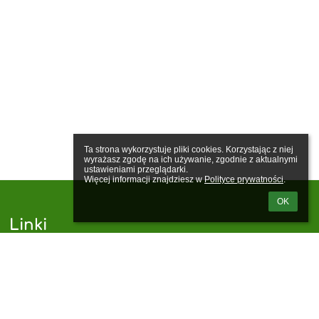
Ta strona wykorzystuje pliki cookies. Korzystając z niej 
wyrażasz zgodę na ich używanie, zgodnie z aktualnymi 
ustawieniami przeglądarki.

Więcej informacji znajdziesz w 
Polityce prywatności
.
OK
Linki
Webmaster
Wsparcie techniczne
Deklaracja dostępności