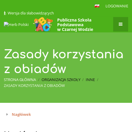
LOGOWANIE
Wersja dla słabowidzących
Publiczna Szkoła
Podstawowa
w Czarnej Wodzie
Zasady korzystania
z obiadów
STRONA GŁÓWNA
/
ORGANIZACJA SZKOŁY
/
INNE
/
ZASADY KORZYSTANIA Z OBIADÓW
Nagłówek
Zasady
korzystania