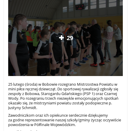
29
25 lutego (środa) w Bobowie rozegrano Mistrzostwa Powiatu w
mini piłce ręcznej dziewcząt. Do sportowej rywalizacji zgłosiły się
zespoły z Bobowa, Starogardu Gdańskiego (PSP 1) oraz Czarnej
Wody. Po rozegraniu trzech niezwykle emocjonujących spotkań
okazało się, że mistrzyniami powiatu zostały podopieczne p.
Justyny Schmidt.
Zawodniczkom oraz ich opiekunce serdecznie dziękujemy
za godne reprezentowanie naszej szkoły/gminy życząc oczywiście
powodzenia w Półfinale Wojewódzkim.