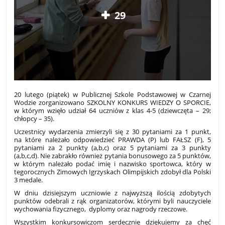
29
20 lutego (piątek) w Publicznej Szkole Podstawowej w Czarnej
Wodzie zorganizowano SZKOLNY KONKURS WIEDZY O SPORCIE,
w którym wzięło udział 64 uczniów z klas 4-5 (dziewczęta – 29;
chłopcy – 35).
Uczestnicy wydarzenia zmierzyli się z 30 pytaniami za 1 punkt,
na które należało odpowiedzieć PRAWDA (P) lub FAŁSZ (F), 5
pytaniami za 2 punkty (a,b,c) oraz 5 pytaniami za 3 punkty
(a,b,c,d). Nie zabrakło również pytania bonusowego za 5 punktów,
w którym należało podać imię i nazwisko sportowca, który w
tegorocznych Zimowych Igrzyskach Olimpijskich zdobył dla Polski
3 medale.
W dniu dzisiejszym uczniowie z najwyższą ilością zdobytych
punktów odebrali z rąk organizatorów, którymi byli nauczyciele
wychowania fizycznego, dyplomy oraz nagrody rzeczowe.
Wszystkim konkursowiczom serdecznie dziękujemy za chęć