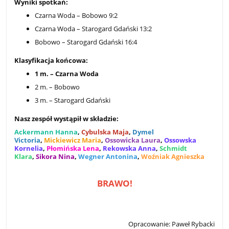
Wyniki spotkań:
Czarna Woda – Bobowo 9:2
Czarna Woda – Starogard Gdański 13:2
Bobowo – Starogard Gdański 16:4
Klasyfikacja końcowa:
1 m. – Czarna Woda
2 m. – Bobowo
3 m. – Starogard Gdański
Nasz zespół wystąpił w składzie:
Ackermann Hanna
,
Cybulska Maja
,
Dymel
Victoria
,
Mickiewicz Maria
,
Ossowicka Laura
,
Ossowska
Kornelia
,
Płomińska Lena
,
Rekowska Anna
,
Schmidt
Klara
,
Sikora Nina
,
Wegner Antonina
,
Woźniak Agnieszka
BRAWO!
Opracowanie: Paweł Rybacki