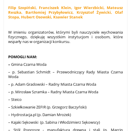
Filip Szopiński, Franciszek Klein, Igor Wierzbicki, Mateusz
Reszka, Bartłomiej Przybyłowicz, Krzysztof Żywicki, Olaf
Stopa, Hubert Osowski, Ksawier Stanek
W imieniu organizatorów, którymi byli nauczyciele wychowania
fizycznego, dziękuję wszystkim instytucjom i osobom, które
wsparły nas w organizacji konkursu.
POMOGLI NAM:
–
Gmina Czarna Woda
– p. Sebastian Schmidt – Przewodniczący Rady Miasta Czarna
Woda
– p. Adam Gradowski – Radny Miasta Czarna Woda
– p. Mirosław Szramka – Radny Miasta Czarna Woda
– Steico
– Szkiełkowanie ZEFIR (p. Grzegorz Baczyński)
– Hydrostacja.pl (p. Damian Mrożek)
– Kajaki Sękowski (p. Sabina i Włodzimierz Sękowscy)
– Stół Poproszę - manufaktura drewna i stali (p. Marcin