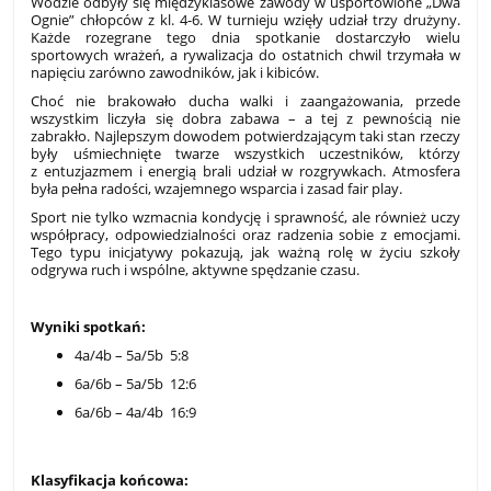
Wodzie odbyły się międzyklasowe zawody w usportowione „Dwa
Ognie” chłopców z kl. 4-6. W turnieju wzięły udział trzy drużyny.
Każde rozegrane tego dnia spotkanie dostarczyło wielu
sportowych wrażeń, a rywalizacja do ostatnich chwil trzymała w
napięciu zarówno zawodników, jak i kibiców.
Choć nie brakowało ducha walki i zaangażowania, przede
wszystkim liczyła się dobra zabawa – a tej z pewnością nie
zabrakło. Najlepszym dowodem potwierdzającym taki stan rzeczy
były uśmiechnięte twarze wszystkich uczestników, którzy
z entuzjazmem i energią brali udział w rozgrywkach. Atmosfera
była pełna radości, wzajemnego wsparcia i zasad fair play.
Sport nie tylko wzmacnia kondycję i sprawność, ale również uczy
współpracy, odpowiedzialności oraz radzenia sobie z emocjami.
Tego typu inicjatywy pokazują, jak ważną rolę w życiu szkoły
odgrywa ruch i wspólne, aktywne spędzanie czasu.
Wyniki spotkań:
4a/4b – 5a/5b 5:8
6a/6b – 5a/5b 12:6
6a/6b – 4a/4b 16:9
Klasyfikacja końcowa: