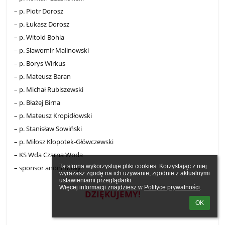
– p. Piotr Dorosz
– p. Łukasz Dorosz
– p. Witold Bohla
– p. Sławomir Malinowski
– p. Borys Wirkus
– p. Mateusz Baran
– p. Michał Rubiszewski
– p. Błażej Birna
– p. Mateusz Kropidłowski
– p. Stanisław Sowiński
– p. Miłosz Kłopotek-Główczewski
– KS Wda Czarna Woda
Ta strona wykorzystuje pliki cookies. Korzystając z niej 
– sponsor anonimowy
wyrażasz zgodę na ich używanie, zgodnie z aktualnymi 
ustawieniami przeglądarki.

Więcej informacji znajdziesz w 
Polityce prywatności
.
DZIĘKUJEMY!
OK