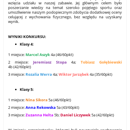
wzięcia udziału w naszej zabawie. Jej głównym celem było
poszerzanie wiedzy na temat szeroko pojętego sportu oraz
umożliwienie naszym podopiecznym zdobycia dodatkowej oceny
celującej z wychowania fizycznego, bez względu na uzyskany
wynik.
WYNIKI KONKURSU:
Klasy 4:
1 miejsce:
Marcel Aszyk
4a (46/60pkt)
2 miejsce:
Jeremiasz Stopa
4a;
Tobiasz Gołębiewski
4b (42/60pkt)
3 miejsce:
Rozalia Werra
4a;
Wiktor Jarząbek
4a (35/60pkt)
Klasy 5:
1 miejsce:
Nina Sikora
5a (46/60pkt)
2 miejsce:
Anna Rekowska
5a (43/60pkt)
3 miejsce:
Zuzanna Helta
5b;
Daniel Liczywek
5a (42/60pkt)