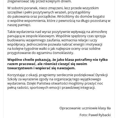
zregenerować siły przed kolejnym dniem.
W sobotni poranek, nieco zmęczeni, lecz przede wszystkim
szczęśliwi i pełni pozytywnych wrażeń, przystąpiliśmy
do pakowania oraz porządków. Wróciliśmy do domów bogatsi
o wspólne wspomnienia, które z pewnością na długo pozostaną w
naszej pamięci.
Takie wydarzenia nad wyraz pozytywnie wpływają na atmosferę
panującą w zespole klasowym. Wspólnie spędzony czas sprzyja
budowaniu wzajemnego zaufania, wzmacnia relacje i uczy
współpracy. Jednocześnie pozwala nabrać energii i motywacji
na kolejne tygodnie walki o jak najlepsze oceny oraz solidne
przygotowanie do egzaminu ósmoklasisty.
Wspólne chwile pokazują, że jako klasa potrafimy nie tylko
razem pracować, ale również cieszyć się swoim
towarzystwem i wspierać się nawzajem.
Korzystając z okazji, pragniemy serdecznie podziękować Dyrekcji
Szkoły za wyrażenie zgody na organizację tego wyjątkowego
wydarzenia. Dzięki Państwa otwartości mogliśmy przeżyć noc
pełną radości, sportowych emocji i prawdziwej integracji.
Opracowanie: uczniowie klasy 8a
Foto: Paweł Rybacki