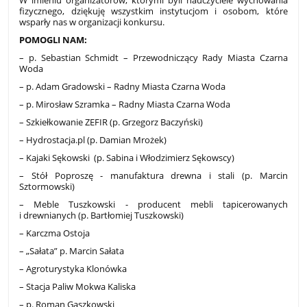
W imieniu organizatorów, którymi byli nauczyciele wychowania
fizycznego, dziękuję wszystkim instytucjom i osobom, które
wsparły nas w organizacji konkursu.
POMOGLI NAM:
– p. Sebastian Schmidt – Przewodniczący Rady Miasta Czarna
Woda
– p. Adam Gradowski – Radny Miasta Czarna Woda
– p. Mirosław Szramka – Radny Miasta Czarna Woda
– Szkiełkowanie ZEFIR (p. Grzegorz Baczyński)
– Hydrostacja.pl (p. Damian Mrożek)
– Kajaki Sękowski (p. Sabina i Włodzimierz Sękowscy)
– Stół Poproszę - manufaktura drewna i stali (p. Marcin
Sztormowski)
– Meble Tuszkowski - producent mebli tapicerowanych
i drewnianych (p. Bartłomiej Tuszkowski)
– Karczma Ostoja
– „Sałata” p. Marcin Sałata
– Agroturystyka Klonówka
– Stacja Paliw Mokwa Kaliska
– p. Roman Gaszkowski