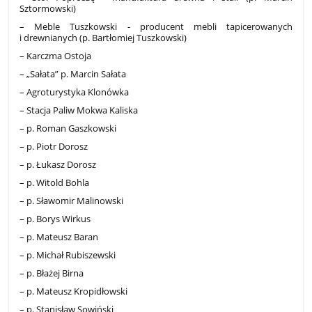
Sztormowski)
– Meble Tuszkowski - producent mebli tapicerowanych
i drewnianych (p. Bartłomiej Tuszkowski)
– Karczma Ostoja
– „Sałata” p. Marcin Sałata
– Agroturystyka Klonówka
– Stacja Paliw Mokwa Kaliska
– p. Roman Gaszkowski
– p. Piotr Dorosz
– p. Łukasz Dorosz
– p. Witold Bohla
– p. Sławomir Malinowski
– p. Borys Wirkus
– p. Mateusz Baran
– p. Michał Rubiszewski
– p. Błażej Birna
– p. Mateusz Kropidłowski
– p. Stanisław Sowiński