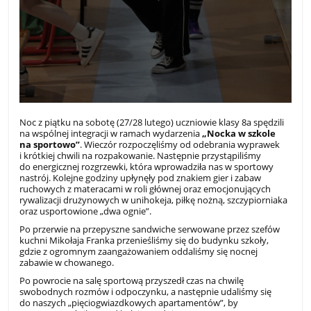
Noc z piątku na sobotę (27/28 lutego) uczniowie klasy 8a spędzili
na wspólnej integracji w ramach wydarzenia
„Nocka w szkole
na sportowo”
. Wieczór rozpoczęliśmy od odebrania wyprawek
i krótkiej chwili na rozpakowanie. Następnie przystąpiliśmy
do energicznej rozgrzewki, która wprowadziła nas w sportowy
nastrój. Kolejne godziny upłynęły pod znakiem gier i zabaw
ruchowych z materacami w roli głównej oraz emocjonujących
rywalizacji drużynowych w unihokeja, piłkę nożną, szczypiorniaka
oraz usportowione „dwa ognie”.
Po przerwie na przepyszne sandwiche serwowane przez szefów
kuchni Mikołaja Franka przenieśliśmy się do budynku szkoły,
gdzie z ogromnym zaangażowaniem oddaliśmy się nocnej
zabawie w chowanego.
Po powrocie na salę sportową przyszedł czas na chwilę
swobodnych rozmów i odpoczynku, a następnie udaliśmy się
do naszych „pięciogwiazdkowych apartamentów”, by