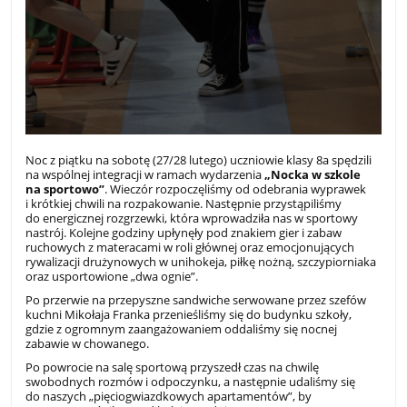
Noc z piątku na sobotę (27/28 lutego) uczniowie klasy 8a spędzili
na wspólnej integracji w ramach wydarzenia
„Nocka w szkole
na sportowo”
. Wieczór rozpoczęliśmy od odebrania wyprawek
i krótkiej chwili na rozpakowanie. Następnie przystąpiliśmy
do energicznej rozgrzewki, która wprowadziła nas w sportowy
nastrój. Kolejne godziny upłynęły pod znakiem gier i zabaw
ruchowych z materacami w roli głównej oraz emocjonujących
rywalizacji drużynowych w unihokeja, piłkę nożną, szczypiorniaka
oraz usportowione „dwa ognie”.
Po przerwie na przepyszne sandwiche serwowane przez szefów
kuchni Mikołaja Franka przenieśliśmy się do budynku szkoły,
gdzie z ogromnym zaangażowaniem oddaliśmy się nocnej
zabawie w chowanego.
Po powrocie na salę sportową przyszedł czas na chwilę
swobodnych rozmów i odpoczynku, a następnie udaliśmy się
do naszych „pięciogwiazdkowych apartamentów”, by