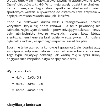
Wodzie odbyły się międzyklasowe zawody w usportowione „Dwa
Ognie” chłopców z kl. 4-6. W turnieju wzięły udział trzy drużyny.
Każde rozegrane tego dnia spotkanie dostarczyło wielu
sportowych wrażeń, a rywalizacja do ostatnich chwil trzymała w
napięciu zarówno zawodników, jak i kibiców.
Choć nie brakowało ducha walki i zaangażowania, przede
wszystkim liczyła się dobra zabawa – a tej z pewnością nie
zabrakło. Najlepszym dowodem potwierdzającym taki stan rzeczy
były uśmiechnięte twarze wszystkich uczestników, którzy
z entuzjazmem i energią brali udział w rozgrywkach. Atmosfera
była pełna radości, wzajemnego wsparcia i zasad fair play.
Sport nie tylko wzmacnia kondycję i sprawność, ale również uczy
współpracy, odpowiedzialności oraz radzenia sobie z emocjami.
Tego typu inicjatywy pokazują, jak ważną rolę w życiu szkoły
odgrywa ruch i wspólne, aktywne spędzanie czasu.
Wyniki spotkań:
4a/4b – 5a/5b 5:8
6a/6b – 5a/5b 12:6
6a/6b – 4a/4b 16:9
Klasyfikacja końcowa: