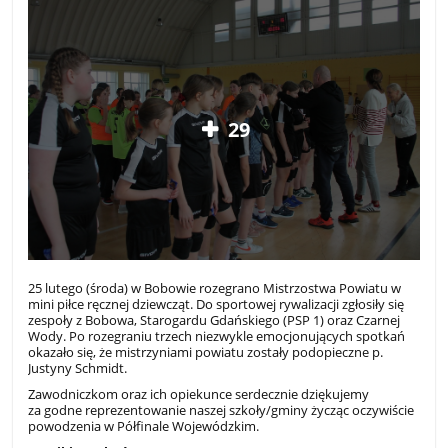
29
25 lutego (środa) w Bobowie rozegrano Mistrzostwa Powiatu w
mini piłce ręcznej dziewcząt. Do sportowej rywalizacji zgłosiły się
zespoły z Bobowa, Starogardu Gdańskiego (PSP 1) oraz Czarnej
Wody. Po rozegraniu trzech niezwykle emocjonujących spotkań
okazało się, że mistrzyniami powiatu zostały podopieczne p.
Justyny Schmidt.
Zawodniczkom oraz ich opiekunce serdecznie dziękujemy
za godne reprezentowanie naszej szkoły/gminy życząc oczywiście
powodzenia w Półfinale Wojewódzkim.