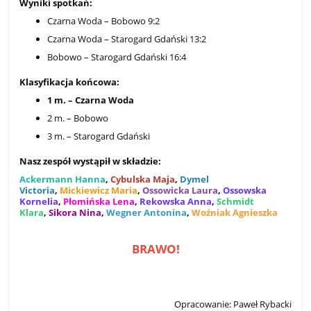
Wyniki spotkań:
Czarna Woda – Bobowo 9:2
Czarna Woda – Starogard Gdański 13:2
Bobowo – Starogard Gdański 16:4
Klasyfikacja końcowa:
1 m. – Czarna Woda
2 m. – Bobowo
3 m. – Starogard Gdański
Nasz zespół wystąpił w składzie:
Ackermann Hanna
,
Cybulska Maja
,
Dymel
Victoria
,
Mickiewicz Maria
,
Ossowicka Laura
,
Ossowska
Kornelia
,
Płomińska Lena
,
Rekowska Anna
,
Schmidt
Klara
,
Sikora Nina
,
Wegner Antonina
,
Woźniak Agnieszka
BRAWO!
Opracowanie: Paweł Rybacki