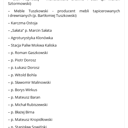
Sztormowski)
– Meble Tuszkowski - producent mebli tapicerowanych
i drewnianych (p. Bartłomiej Tuszkowski)
– Karczma Ostoja
– „Sałata” p. Marcin Sałata
– Agroturystyka Klonówka
– Stacja Paliw Mokwa Kaliska
– p. Roman Gaszkowski
– p. Piotr Dorosz
– p. Łukasz Dorosz
– p. Witold Bohla
– p. Sławomir Malinowski
– p. Borys Wirkus
– p. Mateusz Baran
– p. Michał Rubiszewski
– p. Błażej Birna
– p. Mateusz Kropidłowski
– p. Stanisław Sowiński