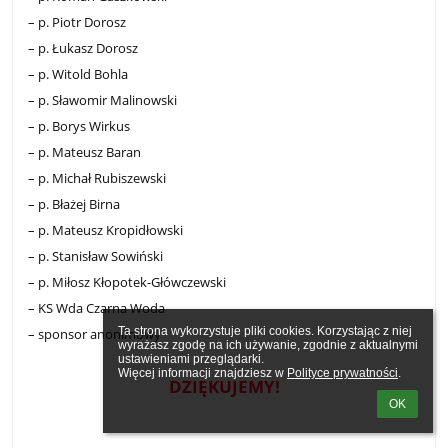
– p. Piotr Dorosz
– p. Łukasz Dorosz
– p. Witold Bohla
– p. Sławomir Malinowski
– p. Borys Wirkus
– p. Mateusz Baran
– p. Michał Rubiszewski
– p. Błażej Birna
– p. Mateusz Kropidłowski
– p. Stanisław Sowiński
– p. Miłosz Kłopotek-Główczewski
– KS Wda Czarna Woda
Ta strona wykorzystuje pliki cookies. Korzystając z niej 
– sponsor anonimowy
wyrażasz zgodę na ich używanie, zgodnie z aktualnymi 
ustawieniami przeglądarki.

Więcej informacji znajdziesz w 
Polityce prywatności
.
DZIĘKUJEMY!
OK