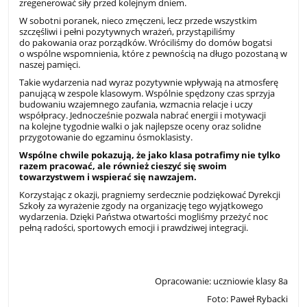
zregenerować siły przed kolejnym dniem.
W sobotni poranek, nieco zmęczeni, lecz przede wszystkim
szczęśliwi i pełni pozytywnych wrażeń, przystąpiliśmy
do pakowania oraz porządków. Wróciliśmy do domów bogatsi
o wspólne wspomnienia, które z pewnością na długo pozostaną w
naszej pamięci.
Takie wydarzenia nad wyraz pozytywnie wpływają na atmosferę
panującą w zespole klasowym. Wspólnie spędzony czas sprzyja
budowaniu wzajemnego zaufania, wzmacnia relacje i uczy
współpracy. Jednocześnie pozwala nabrać energii i motywacji
na kolejne tygodnie walki o jak najlepsze oceny oraz solidne
przygotowanie do egzaminu ósmoklasisty.
Wspólne chwile pokazują, że jako klasa potrafimy nie tylko
razem pracować, ale również cieszyć się swoim
towarzystwem i wspierać się nawzajem.
Korzystając z okazji, pragniemy serdecznie podziękować Dyrekcji
Szkoły za wyrażenie zgody na organizację tego wyjątkowego
wydarzenia. Dzięki Państwa otwartości mogliśmy przeżyć noc
pełną radości, sportowych emocji i prawdziwej integracji.
Opracowanie: uczniowie klasy 8a
Foto: Paweł Rybacki