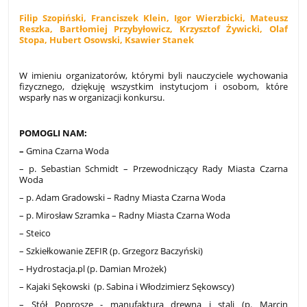
Filip Szopiński, Franciszek Klein, Igor Wierzbicki, Mateusz
Reszka, Bartłomiej Przybyłowicz, Krzysztof Żywicki, Olaf
Stopa, Hubert Osowski, Ksawier Stanek
W imieniu organizatorów, którymi byli nauczyciele wychowania
fizycznego, dziękuję wszystkim instytucjom i osobom, które
wsparły nas w organizacji konkursu.
POMOGLI NAM:
–
Gmina Czarna Woda
– p. Sebastian Schmidt – Przewodniczący Rady Miasta Czarna
Woda
– p. Adam Gradowski – Radny Miasta Czarna Woda
– p. Mirosław Szramka – Radny Miasta Czarna Woda
– Steico
– Szkiełkowanie ZEFIR (p. Grzegorz Baczyński)
– Hydrostacja.pl (p. Damian Mrożek)
– Kajaki Sękowski (p. Sabina i Włodzimierz Sękowscy)
– Stół Poproszę - manufaktura drewna i stali (p. Marcin