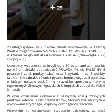
29
20 lutego (piątek) w Publicznej Szkole Podstawowej w Czarnej
Wodzie zorganizowano SZKOLNY KONKURS WIEDZY O SPORCIE,
w którym wzięło udział 64 uczniów z klas 4-5 (dziewczęta – 29;
chłopcy – 35).
Uczestnicy wydarzenia zmierzyli się z 30 pytaniami za 1 punkt,
na które należało odpowiedzieć PRAWDA (P) lub FAŁSZ (F), 5
pytaniami za 2 punkty (a,b,c) oraz 5 pytaniami za 3 punkty
(a,b,c,d). Nie zabrakło również pytania bonusowego za 5 punktów,
w którym należało podać imię i nazwisko sportowca, który w
tegorocznych Zimowych Igrzyskach Olimpijskich zdobył dla Polski
3 medale.
W dniu dzisiejszym uczniowie z najwyższą ilością zdobytych
punktów odebrali z rąk organizatorów, którymi byli nauczyciele
wychowania fizycznego, dyplomy oraz nagrody rzeczowe.
Wszystkim konkursowiczom serdecznie dziękujemy za chęć