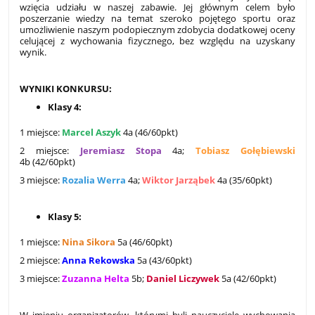
wzięcia udziału w naszej zabawie. Jej głównym celem było
poszerzanie wiedzy na temat szeroko pojętego sportu oraz
umożliwienie naszym podopiecznym zdobycia dodatkowej oceny
celującej z wychowania fizycznego, bez względu na uzyskany
wynik.
WYNIKI KONKURSU:
Klasy 4:
1 miejsce:
Marcel Aszyk
4a (46/60pkt)
2 miejsce:
Jeremiasz Stopa
4a;
Tobiasz Gołębiewski
4b (42/60pkt)
3 miejsce:
Rozalia Werra
4a;
Wiktor Jarząbek
4a (35/60pkt)
Klasy 5:
1 miejsce:
Nina Sikora
5a (46/60pkt)
2 miejsce:
Anna Rekowska
5a (43/60pkt)
3 miejsce:
Zuzanna Helta
5b;
Daniel Liczywek
5a (42/60pkt)